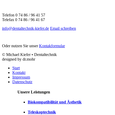
Telefon
0
7
4
8
6
/
9
6
4
1
5
7
Telefax
0
7
4
8
6
/
9
6
4
1
6
7
info@dentaltechnik-kiefer.de
Email schreiben
Oder nutzen Sie unser
Kontakformular
© Michael Kiefer • Dentaltechnik
designed by dr.mohr
Start
Kontakt
Impressum
Datenschutz
Unsere Leistungen
Biokompatibilität und Ästhetik
Teleskoptechnik